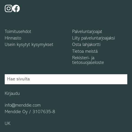
Toimitusehdot
Palveluntarjoajat
Hinnasto
Liity palveluntarjoajaksi
Usein kysytyt kysymykset
Osta lahjakortti
Tietoa meistä
Rekisteri- ja
tietosuojaseloste
Kirjaudu
info@menddie.com
Menddie Oy / 3107635-8
UK