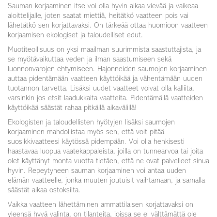
Sauman korjaaminen itse voi olla hyvin aikaa vievää ja vaikeaa
aloittelijalle, joten saatat miettiä, heitätkö vaatteen pois vai
lähetätkö sen korjattavaksi. On tärkeää ottaa huomioon vaatteen
korjaamisen ekologiset ja taloudelliset edut.
Muotiteollisuus on yksi maailman suurimmista saastuttajista, ja
se myötävaikuttaa veden ja ilman saastumiseen sekä
luonnonvarojen ehtymiseen. Hajonneiden saumojen korjaaminen
auttaa pidentämään vaatteen käyttöikää ja vähentämään uuden
tuotannon tarvetta. Lisäksi uudet vaatteet voivat olla kalliita,
varsinkin jos etsit laadukkaita vaatteita. Pidentämällä vaatteiden
käyttöikää säästät rahaa pitkällä aikavälillä!
Ekologisten ja taloudellisten hyötyjen lisäksi saumojen
korjaaminen mahdollistaa myös sen, että voit pitää
suosikkivaatteesi käytössä pidempään. Voi olla henkisesti
haastavaa luopua vaatekappaleista, joilla on tunnearvoa tai joita
olet käyttänyt monta vuotta tietäen, että ne ovat palvelleet sinua
hyvin. Repeytyneen sauman korjaaminen voi antaa uuden
elämän vaatteelle, jonka muuten joutuisit vaihtamaan, ja samalla
säästät aikaa ostoksilta.
Vaikka vaatteen lähettäminen ammattilaisen korjattavaksi on
yleensä hyvä valinta, on tilanteita, joissa se ei välttämättä ole