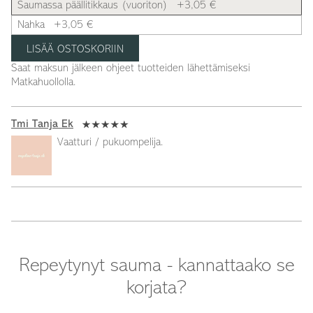
Saumassa päällitikkaus (vuoriton)
+3,05 €
Nahka
+3,05 €
Saat maksun jälkeen ohjeet tuotteiden lähettämiseksi
Matkahuollolla.
Tmi Tanja Ek
Vaatturi / pukuompelija.
Repeytynyt sauma - kannattaako se
korjata?