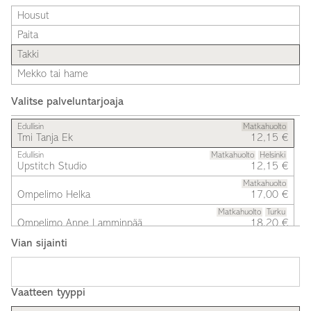
Housut
Paita
Takki
Mekko tai hame
Valitse palveluntarjoaja
Edullisin
Matkahuolto
Tmi Tanja Ek
12,15 €
Edullisin
Matkahuolto
Helsinki
Upstitch Studio
12,15 €
Matkahuolto
Ompelimo Helka
17,00 €
Matkahuolto
Turku
Ompelimo Anne Lamminpää
18,20 €
Matkahuolto
Vian sijainti
Espoo Mending
24,00 €
Matkahuolto
Jungsund
RESTYLE
30,00 €
Vaatteen tyyppi