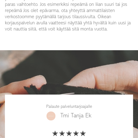
paras vaihtoehto. Jos esimerkiksi repeämä on liian suuri tai jos
repeämä Jos olet epävarma, ota yhteyttä ammattilaisten
verkostoomme pyytämällä tarjous tilaussivulta. Oikean
korjauspalvelun avulla vaatteesi näyttää yhtä hyvältä kuin uusi ja
voit nauttia siitä, että voit käyttää sitä monta vuotta.
Palaute palveluntarjoajalle
Tmi Tanja Ek