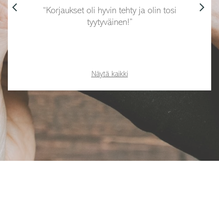
arrow_back_ios
arrow_forward_ios
Korjaukset oli hyvin tehty ja olin tosi
tyytyväinen!
Näytä kaikki