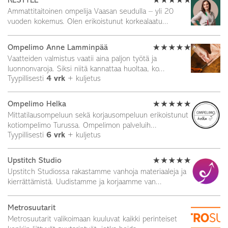
RESTYLE
Ammattitaitoinen ompelija Vaasan seudulla – yli 20
vuoden kokemus. Olen erikoistunut korkealaatu...
Ompelimo Anne Lamminpää
Vaatteiden valmistus vaatii aina paljon työtä ja
luonnonvaroja. Siksi niitä kannattaa huoltaa, ko...
Tyypillisesti
4 vrk
+ kuljetus
Ompelimo Helka
Mittatilausompeluun sekä korjausompeluun erikoistunut
kotiompelimo Turussa. Ompelimon palve­lui­h...
Tyypillisesti
6 vrk
+ kuljetus
Upstitch Studio
Upstitch Studiossa rakastamme vanhoja materiaaleja ja
kierrättämistä. Uudistamme ja korjaamme van...
Metrosuutarit
Metrosuutarit valikoimaan kuuluvat kaikki perinteiset