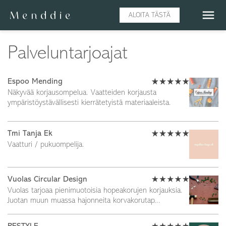
menu
ALOITA TÄSTÄ
Palveluntarjoajat
Espoo Mending
Näkyvää korjausompelua. Vaatteiden korjausta
ympäristöystävällisesti kierrätetyistä materiaaleista.
Tmi Tanja Ek
Vaatturi / pukuompelija.
Vuolas Circular Design
Vuolas tarjoaa pienimuotoisia hopeakorujen korjauksia.
Juotan muun muassa hajonneita korvakorutap...