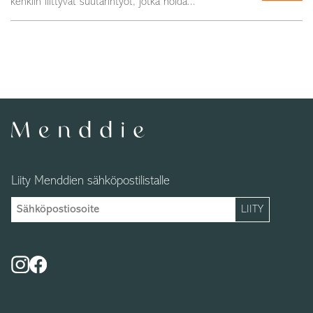
kenkiin liittyvät suutarintyöt, jotka hoida...
Liity Menddien sähköpostilistalle