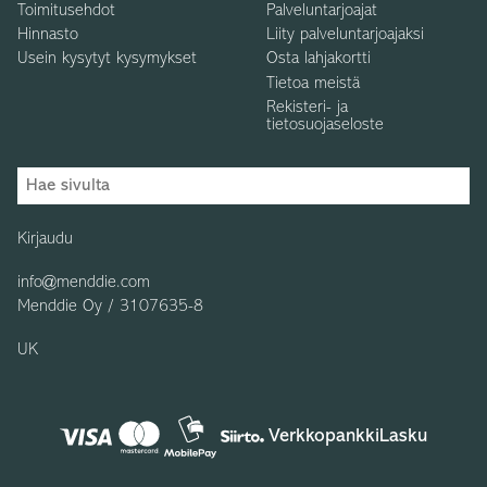
Toimitusehdot
Palveluntarjoajat
Hinnasto
Liity palveluntarjoajaksi
Usein kysytyt kysymykset
Osta lahjakortti
Tietoa meistä
Rekisteri- ja
tietosuojaseloste
Kirjaudu
info@menddie.com
Menddie Oy / 3107635-8
UK
Verkkopankki
Lasku