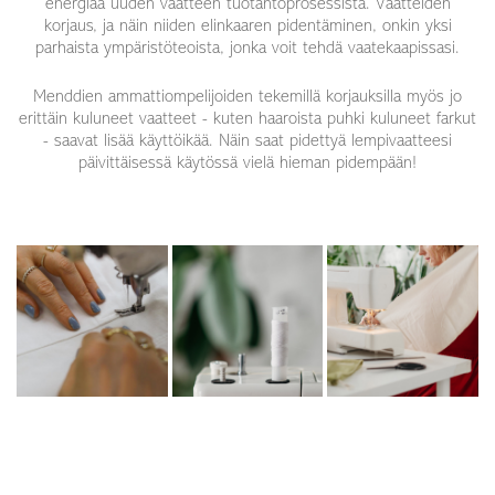
energiaa uuden vaatteen tuotantoprosessista. Vaatteiden
korjaus, ja näin niiden elinkaaren pidentäminen, onkin yksi
parhaista ympäristöteoista, jonka voit tehdä vaatekaapissasi.
Menddien ammattiompelijoiden tekemillä korjauksilla myös jo
erittäin kuluneet vaatteet - kuten haaroista puhki kuluneet farkut
- saavat lisää käyttöikää. Näin saat pidettyä lempivaatteesi
päivittäisessä käytössä vielä hieman pidempään!