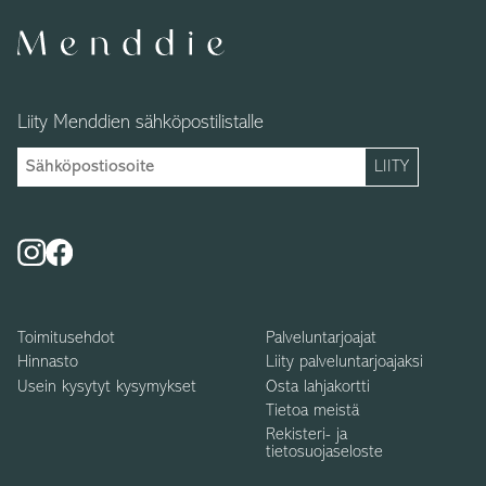
Liity Menddien sähköpostilistalle
Toimitusehdot
Palveluntarjoajat
Hinnasto
Liity palveluntarjoajaksi
Usein kysytyt kysymykset
Osta lahjakortti
Tietoa meistä
Rekisteri- ja
tietosuojaseloste