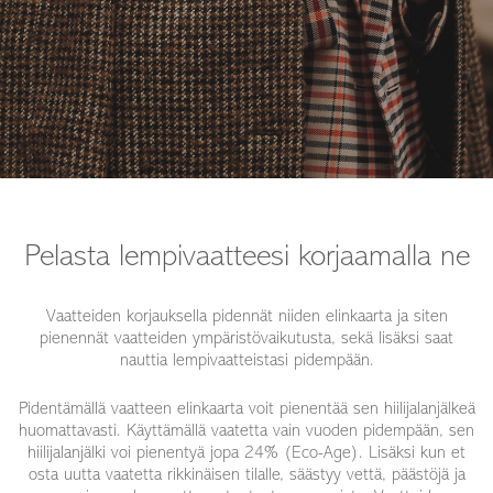
Pelasta lempivaatteesi korjaamalla ne
Vaatteiden korjauksella pidennät niiden elinkaarta ja siten
pienennät vaatteiden ympäristövaikutusta, sekä lisäksi saat
nauttia lempivaatteistasi pidempään.
Pidentämällä vaatteen elinkaarta voit pienentää sen hiilijalanjälkeä
huomattavasti. Käyttämällä vaatetta vain vuoden pidempään, sen
hiilijalanjälki voi pienentyä jopa 24% (Eco-Age). Lisäksi kun et
osta uutta vaatetta rikkinäisen tilalle, säästyy vettä, päästöjä ja