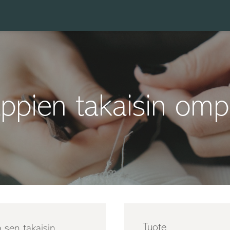
ppien takaisin omp
Tuote
 sen takaisin