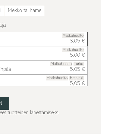
i
Mekko tai hame
aja
Matkahuolto
3,05 €
Matkahuolto
5,00 €
Matkahuolto
Turku
inpää
5,05 €
Matkahuolto
Helsinki
5,05 €
Matkahuolto
6,00 €
Matkahuolto
Jungsund
8,00 €
et tuotteiden lähettämiseksi