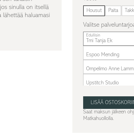
os sinulla on itsellä
Housut
Paita
Takk
ta lähettää haluamasi
Valitse palveluntarjo
Edullisin
Tmi Tanja Ek
Espoo Mending
Ompelimo Anne Lamm
Upstitch Studio
Ompelimo Helka
RESTYLE
Saat maksun jälkeen ohje
Matkahuollolla.