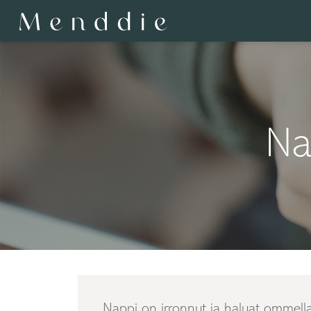
Na
Nappi on irronnut ja haluat ommella