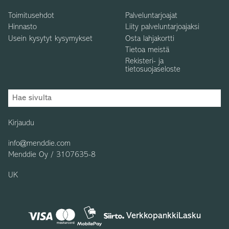
Toimitusehdot
Palveluntarjoajat
Hinnasto
Liity palveluntarjoajaksi
Usein kysytyt kysymykset
Osta lahjakortti
Tietoa meistä
Rekisteri- ja
tietosuojaseloste
Kirjaudu
info@menddie.com
Menddie Oy / 3107635-8
UK
Verkkopankki
Lasku