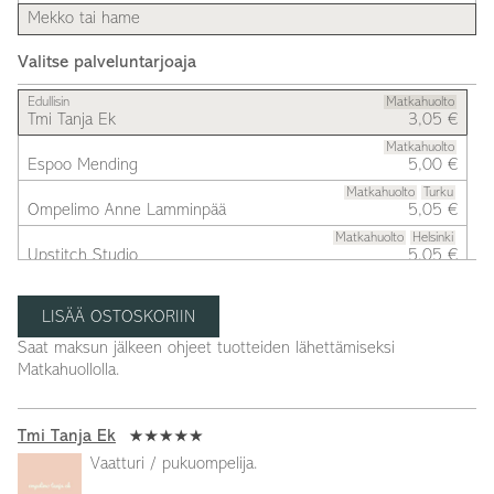
Mekko tai hame
Valitse palveluntarjoaja
Edullisin
Matkahuolto
Tmi Tanja Ek
3,05 €
Matkahuolto
Espoo Mending
5,00 €
Matkahuolto
Turku
Ompelimo Anne Lamminpää
5,05 €
Matkahuolto
Helsinki
Upstitch Studio
5,05 €
Matkahuolto
Ompelimo Helka
6,00 €
Matkahuolto
Jungsund
RESTYLE
8,00 €
Saat maksun jälkeen ohjeet tuotteiden lähettämiseksi
Matkahuollolla.
Tmi Tanja Ek
Vaatturi / pukuompelija.