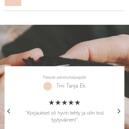
Palaute palveluntarjoajalle
Tmi Tanja Ek
arrow_back_ios
arrow_forward_ios
Korjaukset oli hyvin tehty ja olin tosi
tyytyväinen!