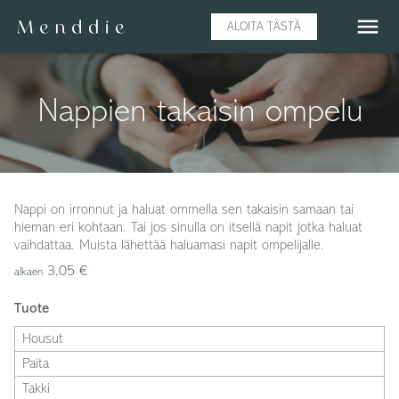
menu
ALOITA TÄSTÄ
Nappien takaisin ompelu
Nappi on irronnut ja haluat ommella sen takaisin samaan tai
hieman eri kohtaan. Tai jos sinulla on itsellä napit jotka haluat
vaihdattaa. Muista lähettää haluamasi napit ompelijalle.
3,05 €
alkaen
Tuote
Housut
Paita
Takki