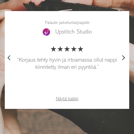
Palaute palveluntarjoajalle
Upstitch Studio
arrow_back_ios
arrow_forward_ios
Korjaus tehty hyvin ja irtoamassa ollut nappi
kiinnitetty ilman eri pyyntöä.
Näytä kaikki