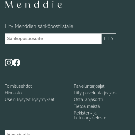
Liity Menddien sähköpostilistalle
Toimitusehdot
Palveluntarjoajat
Hinnasto
Liity palveluntarjoajaksi
Usein kysytyt kysymykset
Osta lahjakortti
Tietoa meistä
Rekisteri- ja
tietosuojaseloste