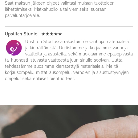
Saat maksun jälkeen ohjeet valintasi mukaan tuotteiden
lähettämiseksi Matkahuollolla tai viemiseksi suoraan
palveluntarjoajalle.
Upstitch Studio
Upstitch Studiossa rakastamme vanhoja materiaaleja
ja kierrättämistä. Uudistamme ja korjaamme vanhoja
vaatteita ja asusteita, sekä muokkaamme epäsopivasta
tai huonosti istuvasta vaatteesta juuri sinulle sopivan. Uutta
tehdessämme suosimme kierrätettyjä materiaaleja. Meiltä
korjausompelu, mittatilausompelu, verhojen ja sisustustyynyjen
ompelut sekä erilaiset pientuotteet.